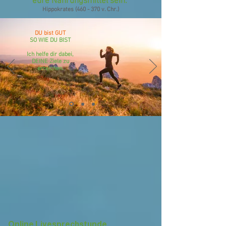
eure Nahrungsmittel sein.“
Hippokrates (460 - 370 v. Chr.)
DU bist GUT
SO WIE DU BIST
Ich helfe dir dabei,
DEINE Ziele zu
erreichen.
Online Livesprechstunde