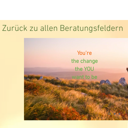
Zurück zu allen Beratungsfeldern
You're
the change
the YOU
want to be