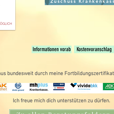
Zuschuss Krankenkas
wnloads bitte 
wnloads bitte 
Informationen vorab
Kostenvoranschlag
s bundesweit durch meine Fortbildungszertifikat
Ich freue mich dich unterstützen zu dürfen.