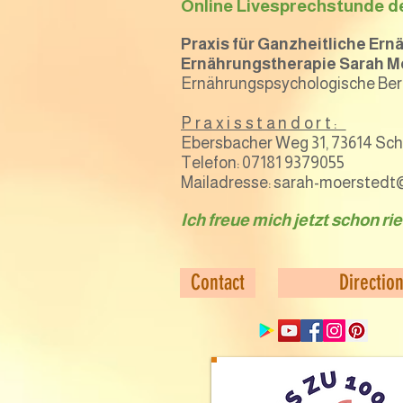
Online Livesprechstunde d
Praxis für Ganzheitliche Er
Ernährungstherapie Sarah M
Ernährungspsychologische Ber
Praxisstandort:
Ebersbacher Weg 31, 73614 Sc
Telefon: 07181 9379055
Mailadresse: sarah-moersted
Ich freue mich jetzt schon ri
Contact
Directio