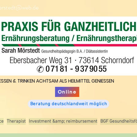
erstedt@web.de
ESSEN & TRINKEN ACHTSAM ALS HEILMITTEL GENIESSEN
ESSEN & TRINKEN ACHTSAM ALS HEILMITTEL GENIESSEN
Online
Beratung deutschlandweit möglich
ce
Therapist
Investment &amp; reimbursement
BGF Gesundheitsf