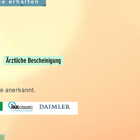
se erhalten
herunterladen
herunterladen
Ärztliche Bescheinigung
e anerkannt.