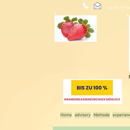
sarah-mo
Home
advisory
Methode
experien