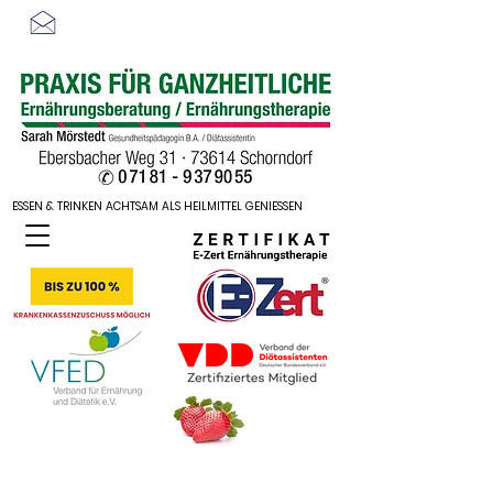
sarah-moerstedt@web.de
ESSEN & TRINKEN ACHTSAM ALS HEILMITTEL GENIESSEN
ESSEN & TRINKEN ACHTSAM ALS HEILMITTEL GENIESSEN