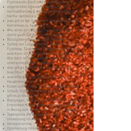
Fischwaren, Eier) sind empfehlenswert?
angestrebte Gewichtsstabilisierung / -
normalisierung & den geschätzten Zeitraum
hierfür definieren
was gilt es bei Getränken und alkoholischen
Getränken zu beachten?
Wie wirkt sich Bewegung auf Ihren Körper und
damit auch auf Ihre Ernährung aus?
Blutzuckerschwankungen vermeiden
Süßen von Lebensmitteln - Süßstoffe, Glucose,
Fruktose, Zucker und Zuckeraustauschstoffe,
was kann ich verwenden und in welcher Menge?
Wie hoch ist die jeweilige Süßkraft der
unterschiedlichen Produkte?
was gilt es beim Backen und Kochen zu
beachten?
was sind günstige Zwischenmahlzeiten /
Hauptmahlzeiten
Essen außer Haus - was gilt es zu beachten?
Urlaub, Schiffsreise oder Klinikaufenthalt, was
gilt es zu beachten?
Blähungen, Völlegefühl, Durchfall, Verstopfung,
Erbrechen, Sodbrennen, Inappetenz, Schmerzen
in Bezug zum Essen, was kann ich dagegen tun?
Tagespläne als Beispiel für die praktische
Umsetzung im Alltag
Genusstraining
Optimierung Ihrer Essenssituation