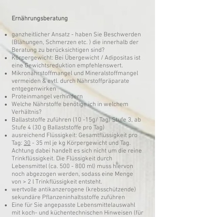
Ernährungsberatung
ganzheitlicher Ansatz - haben Sie Beschwerden
(Blähungen, Schmerzen etc. ) die innerhalb der
Beratung zu berücksichtigen sind?
Körpergewicht: Bei Übergewicht / Adipositas ist
eine Gewichtsreduktion empfehlenswert.
Mikronährstoffmangel und Mineralstoffmangel
vermeiden & evtl. durch Nährstoffpräparate
entgegenwirken
Proteinmangel verhindern
Welche Nährstoffe benötige ich in welchem
Verhältnis?
Ballaststoffe zuführen (10 -15g/ Tag) Stufe 3, ab
Stufe 4 (30 g Ballaststoffe pro Tag)
ausreichend Flüssigkeit: Gesamtflüssigkeit pro
Tag:
30
- 35 ml je kg Körpergewicht und Tag.
Achtung dabei handelt es sich nicht um die reine
Trinkflüssigkeit. Die Flüssigkeit durch
Lebensmittel (ca. 500 - 800 ml) muss hiervon
noch abgezogen werden, sodass eine Menge
von > 2 l Trinkflüssigkeit entsteht.
wertvolle antikanzerogene (krebsschützende)
sekundäre Pflanzeninhaltsstoffe zuführen
Eine für Sie angepasste Lebensmittelauswahl
mit koch- und küchentechnischen Hinweisen (für