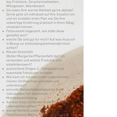
das Frühstück, Zwischenmahlzeiten,
Mittagessen, Abendessen)
Sie essen Ihre warme Mahlzeit gerne abends?
Gerne gehe ich individuell auf Ihre Situation ein
und wir erstellen einen Plan wie Sie Ihre
vollwertige Ernährung praktisch in Ihren Alltag
umsetzen können.
Fettauswahl insgesamt, wie sollte diese
gestaltet sein?
welche Öle sind gut für mich? Auf was muss ich
in Bezug zur entzündungshemmenden Kost
achten?
Wieviel Streichfett
(Butter/Margarine/Pflanzenfett) darf ich
verwenden und welche Produkte sind
empfehlenswert?
ausreichend Omgea-3 - Fettsäuren und
essentielle Fettsäuren zuführen
Wie kann ich mit natürlichen Lebensmitteln
meinen Stoffwechsel ankurbeln und
unterstützen?
sinnvolle Mahlzeitenhäufigkeit für Ihren
individuellen Fall abstimmen -
Mahlzeiteneinteilung
Auf was muss ich bei der Auswahl tierischer
Lebensmittel achten?
wieviel tierische Lebensmittel (z.B.
Fleischwaren, Milch u. Milchprodukte, Käse,