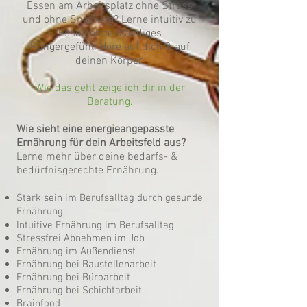
Essen am Arbeitsplatz ohne Stress
und ohne Snacking?
Lerne intuitiv zu
Essen ohne ständiges
Hungergefühl.
Höre auf dich & auf
deinen Körper.
Wie das geht zeige ich dir in der
Beratung.
Wie sieht eine energieangepasste
Ernährung für dein Arbeitsfeld aus?
Lerne mehr über deine bedarfs- &
bedürfnisgerechte Ernährung.
Stark sein im Berufsalltag durch gesunde
Ernährung
Intuitive Ernährung im Berufsalltag
Stressfrei Abnehmen im Job
Ernährung im Außendienst
Ernährung bei Baustellenarbeit
Ernährung bei Büroarbeit
Ernährung bei Schichtarbeit
Brainfood