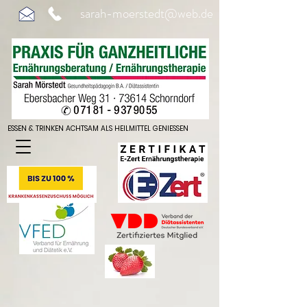
sarah-moerstedt@web.de
ESSEN & TRINKEN ACHTSAM ALS HEILMITTEL GENIESSEN
ESSEN & TRINKEN ACHTSAM ALS HEILMITTEL GENIESSEN