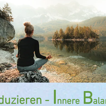
I
B
duzieren -
nnere
ala