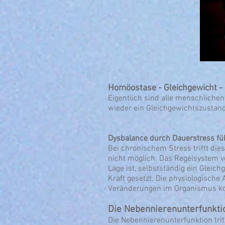
Homöostase - Gleichgewicht -
Eigentlich sind alle menschliche
wieder ein Gleichgewichtszustand
Dysbalance durch Dauerstress füh
Bei chronischem Stress trifft di
nicht möglich. Das Regelsystem v
Lage ist, selbstständig ein Glei
Kraft gesetzt. Die physiologische
Veränderungen im Organismus ko
Die Nebennierenunterfunkti
Die Nebennierenunterfunktion tri