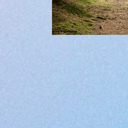
Mögliche Folgen von chronischem S
Gehirn: Einschränkungen der kognit
Herz-Kreislauf-System: Koronare Her
Entzündungen / stille Entzündungen
Muskel-Skelett-Erkrankungen
Kopfschmerzen, Bauchschmerzen, U
chronische Müdigkeit, Energie- und 
Schlafstörungen: Schweres Einschl
Stimmungsschwankungen, Burn-Out, 
Verringerte Schmerztoleranz & er
chronische Schmerzerkrankungen (F
Magen-Darm-Erkrankungen, Reizma
Stoffwechsel: Erhöhter Blutzuckerspi