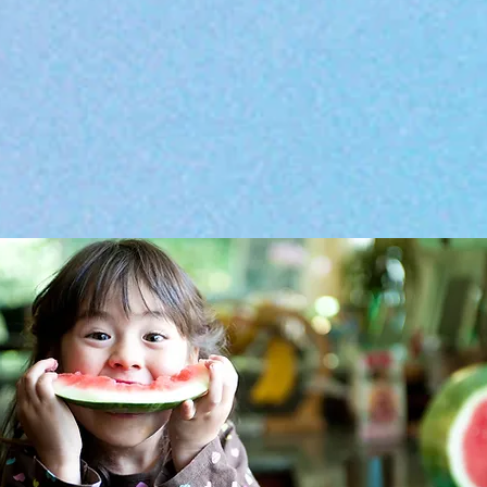
, Infektanfälligkeit
ber pathologischen Einflüssen von außen (Infektionserkrankun
enüber Einflüssen von außen (Allergien) und von innen (Autoim
örungen, Impotenz, Störungen der Samenreifung
 Nikotin etc.
ssanfälle, Heißhungerattacken, Binge Eating Störung...