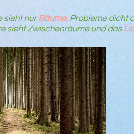
e sieht nur
Bäume,
Probleme dicht a
re sieht Zwischenräume
und das
Li
Stress (k
führt in
biochemi
unterschi
kommt es
Ausschüt
beeinflus
Stress f
zahlreic
diese ne
im Körper
Diabetes
Depressio