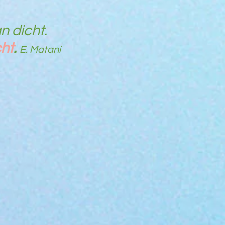
n dicht.
cht
.
E. Matani
örperlicher oder emotionaler)
 Ihrem Organismus zu
schen Reaktionen
edlicher Art. Hauptsächlich
 zu einer vermehrten
tung von Kortisol (Hormon). Es
st viele Stoffwechselvorgänge.
ördert dadurch die Entstehung
her Erkrankungen & beeinflusst
gativ. Stress kann Entzündungen
 fördern, Adipositas befeuern,
 verschlechtern und zu
nen führen. Cortisol beeinflusst