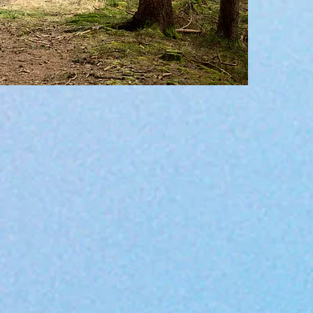
den Blutz
Wasserau
Zusätzlic
Fettstof
entzündu
tress
iven Fähigkeiten und der Gedächtnisfunktionen, Hirninfarkt
zerkrankung, Herzinfarkt, Bluthochdruck, Arteriosklerose
 / chronisch entzündliche Erkrankungen aller Art
nverträglichkeiten
Kraftlosigkeit, Erschöpfung
afen, Probleme beim Durchschlafen, zu wenig Schlaf
erhöhte Reizbarkeit, Depression, Wut & Ärger,
höhtes Schmerzempfinden
ibromyalgie, Weichteilrheumatismus)
gen, Reizdarm, Säureüberschuss des Magens
egel / Diabetes / Insulinresistenz, erhöhter Cholesterinspiegel