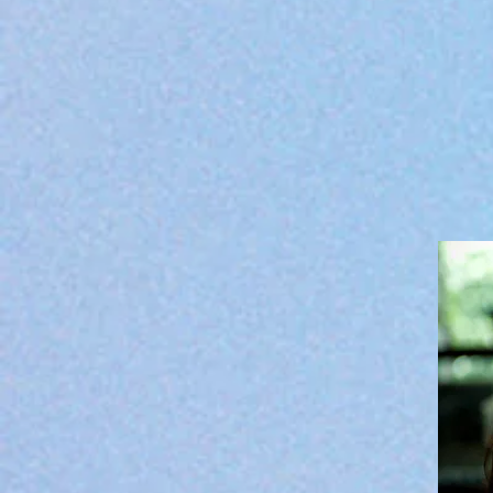
geschwächtes Immunsystem allgemein
verminderte Immunkompetenz gegenü
(Tumorwachstum)
übersteigerte Immunreaktionen geg
Sexualität: Libidoverlust, Zyklusst
Übergewicht, Fettleibigkeit
Suchtgefahr: Zucker, Alkohol, Kaffee,
emotionales Essen, Dauersnacking, E
und mehr