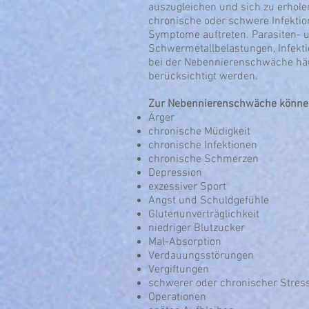
auszugleichen und sich zu erhole
chronische oder schwere Infektion
Symptome auftreten. Parasiten- un
Schwermetallbelastungen, Infek
bei der Nebennierenschwäche häu
berücksichtigt werden.
Zur Nebennierenschwäche können 
Ärger
chronische Müdigkeit
chronische Infektionen
chronische Schmerzen
Depression
exzessiver Sport
Angst und Schuldgefühle
Glutenunverträglichkeit
niedriger Blutzucker
Mal-Absorption
Verdauungsstörungen
Vergiftungen
schwerer oder chronischer Stres
Operationen