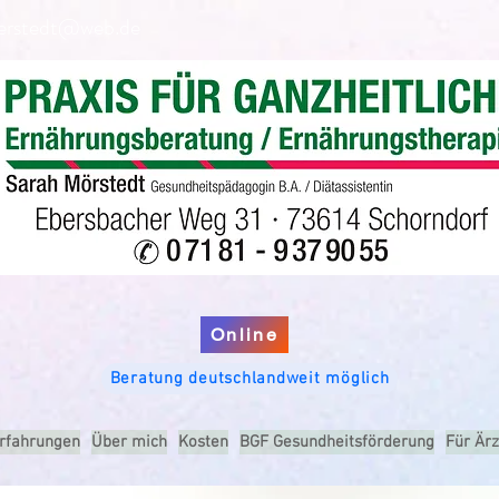
erstedt@web.de
ESSEN & TRINKEN ACHTSAM ALS HEILMITTEL GENIESSEN
ESSEN & TRINKEN ACHTSAM ALS HEILMITTEL GENIESSEN
Online
Beratung deutschlandweit möglich
rfahrungen
Über mich
Kosten
BGF Gesundheitsförderung
Für Ärz