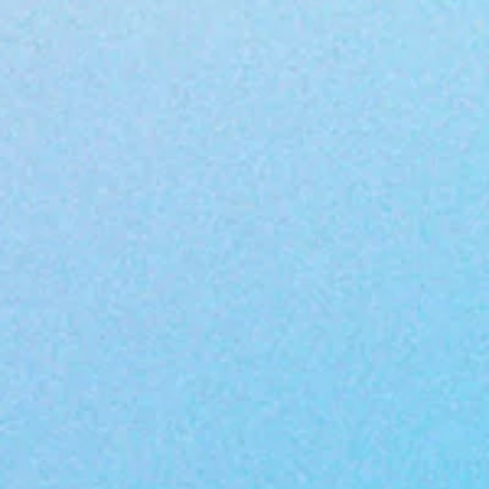
ucker und verzögert die
sscheidung des Körpers.
h reguliert es den
fwechsel und nimmt eine
ngshemmende Wirkung ein.