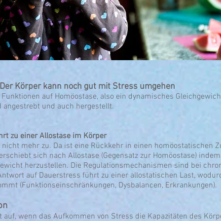
 Der Körper kann noch gut mit Stress umgehen
n Funktionen auf Homöostase, also ein dynamisches Gleichgewich
 angestrebt und auch hergestellt.
rt zu einer Allostase im Körper
es nicht mehr zu. Da ist eine Rückkehr in einen homöostatischen
erschiebt sich nach Allostase (Gegensatz zur Homöostase) indem
chgewicht herzustellen. Die Regulationsmechanismen sind bei chr
 Antwort auf Dauerstress führt zu einer allostatischen Last, wodu
mmt (Funktionseinschränkungen, Dysbalancen, Erkrankungen).
on
tt auf, wenn das Aufkommen von Stress die Kapazitäten des Körpe