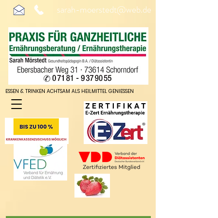
sarah-moerstedt@web.de
ESSEN & TRINKEN ACHTSAM ALS HEILMITTEL GENIESSEN
ESSEN & TRINKEN ACHTSAM ALS HEILMITTEL GENIESSEN