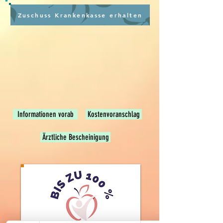
Zuschuss Krankenkasse erhalten
 bitte herunte
 bitte herunte
Informationen vorab
Kostenvoranschlag
Ärztliche Bescheinigung