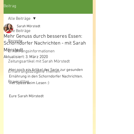
Online
Beitrag
Beratung deutschlandweit möglich
Alle Beiträge
Sarah Mörstedt
Alle Beiträge
Mehr Genuss durch besseres Essen:
Rezepte
Schorndorfer Nachrichten - mit Sarah
Mörstedt
Ernährungsinformationen
Aktualisiert:
3. März 2020
Zeitungsartikel mit Sarah Mörstedt
Hier noch ein Artikel der Serie zur gesunden 
Ernährungsbzogene Themen
Ernährung in den Schorndorfer Nachrichten. 
Praxisalltag
Viel Spass beim Lesen :)
Eure Sarah Mörstedt