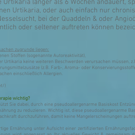
 Urtikaria länger als 6 Wochen andauert, sp
en Urtikaria, oder auch einfach nur chronis
Nesselsucht, bei der Quaddeln & oder Angio
tlich oder seltener auftreten können bezeic
rsachen zugrunde liegen:
enen Stoffen (sogenannte Autoreaktivität),
der Urtikaria keine weiteren Beschwerden verursachen müssen, z.
rungsmittelzusätze (z.B. Farb-, Aroma- oder Konservierungsstof
chen einschließlich Allergien.
t/)
rapie wichtig?
tützt Sie dabei, durch eine pseudoallergenarme Basiskost Entzü
nährung zu reduzieren. Wichtig ist, diese pseudoallergenarme Bas
sfachkraft durchzuführen, damit keine Mangelerscheinungen auftr
tige Ernährung unter Aufsicht einer zertifizierten Ernährungsfac
hrung wird angepasst an Ihr aktuelles Gewicht & gemeinsam def