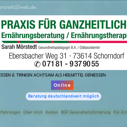
erstedt@web.de
ESSEN & TRINKEN ACHTSAM ALS HEILMITTEL GENIESSEN
ESSEN & TRINKEN ACHTSAM ALS HEILMITTEL GENIESSEN
Online
Beratung deutschlandweit möglich
rfahrungen
Über mich
Kosten
BGF Gesundheitsförderung
Für Ärz