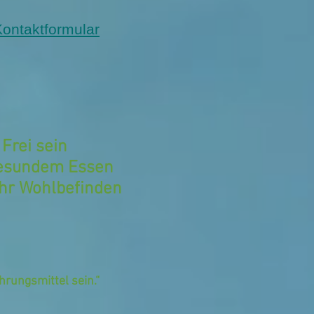
ontaktformular
Frei sein
esundem Essen
hr Wohlbefinden
hrungsmittel sein.“