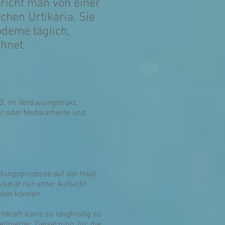
richt man von einer
chen Urtikaria. Sie
ödeme täglich,
hnet.
B. im Verdauungstrakt,
fe) oder Medikamente und
ndungsprozesse auf der Haut
isdiät nur unter Aufsicht
eten können.
hkraft kann so langfristig zu
inierter Zielsetzung für die