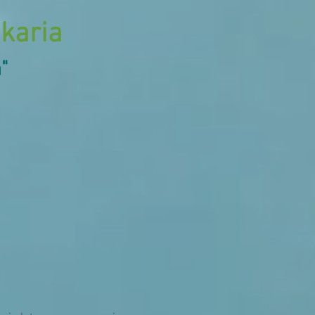
ikaria
"