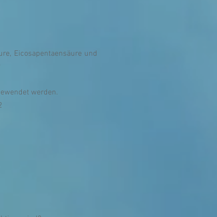
äure, Eicosapentaensäure und
.
ngewendet werden.
2