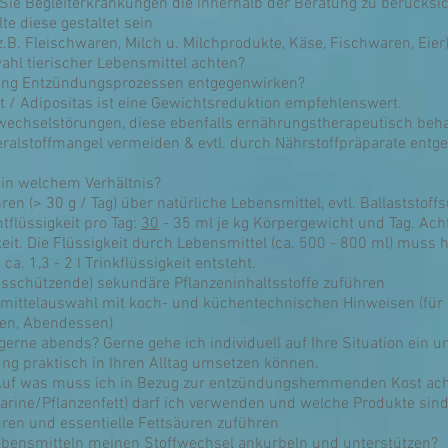
 Sie Begleiterkrankungen die innerhalb der Beratung zu berücksi
te diese gestaltet sein
(z.B. Fleischwaren, Milch u. Milchprodukte, Käse, Fischwaren, Eie
hl tierischer Lebensmittel achten?
rung Entzündungsprozessen entgegenwirken?
 / Adipositas ist eine Gewichtsreduktion empfehlenswert.
ffwechselstörungen, diese ebenfalls ernährungstherapeutisch beh
ralstoffmangel vermeiden & evtl. durch Nährstoffpräparate entg
 in welchem Verhältnis?
en (> 30 g / Tag) über natürliche Lebensmittel, evtl. Ballaststoffs
tflüssigkeit pro Tag:
30
- 35 ml je kg Körpergewicht und Tag. Ach
keit. Die Flüssigkeit durch Lebensmittel (ca. 500 - 800 ml) muss
. 1,3 - 2 l Trinkflüssigkeit entsteht.
bsschützende) sekundäre Pflanzeninhaltsstoffe zuführen
smittelauswahl mit koch- und küchentechnischen Hinweisen (für 
sen, Abendessen)
erne abends? Gerne gehe ich individuell auf Ihre Situation ein un
ung praktisch in Ihren Alltag umsetzen können.
? Auf was muss ich in Bezug zur entzündungshemmenden Kost ac
rgarine/Pflanzenfett) darf ich verwenden und welche Produkte si
ren und essentielle Fettsäuren zuführen
Lebensmitteln meinen Stoffwechsel ankurbeln und unterstützen?