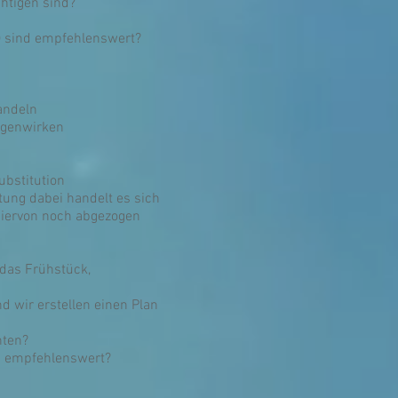
chtigen sind?
r) sind empfehlenswert?
andeln
egenwirken
ubstitution
tung dabei handelt es sich
 hiervon noch abgezogen
das Frühstück,
d wir erstellen einen Plan
hten?
nd empfehlenswert?