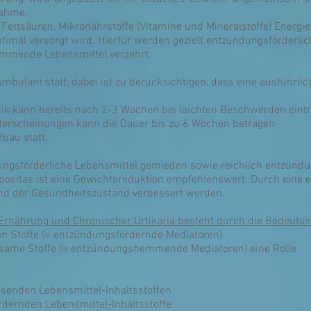
nahme.
gen Fettsäuren, Mikronährstoffe (Vitamine und Mineralstoffe) Ener
ptimal versorgt wird. Hierfür werden gezielt entzündungsförderl
emmende Lebensmittel verzehrt.
mbulant statt, dabei ist zu berücksichtigen, dass eine ausführlic
 kann bereits nach 2-3 Wochen bei leichten Beschwerden eintret
erscheinungen kann die Dauer bis zu 6 Wochen betragen
bau statt.
dungsförderliche Lebensmittel gemieden sowie reichlich entzü
dipositas ist eine Gewichtsreduktion empfehlenswert. Durch ei
nd der Gesundheitszustand verbessert werden.
nährung und Chronischer Urtikaria besteht durch die Bedeutun
n Stoffe (= entzündungsfördernde Mediatoren)
ksame Stoffe (= entzündungshemmende Mediatoren) eine Rolle
ösenden Lebensmittel-Inhaltsstoffen
rdernden Lebensmittel-Inhaltsstoffe