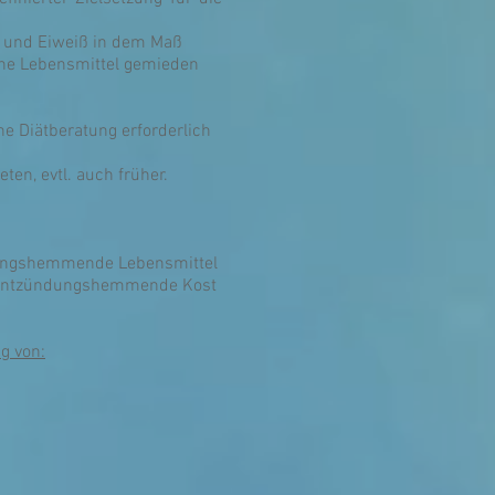
gie und Eiweiß in dem Maß
iche Lebensmittel gemieden
he Diätberatung erforderlich
en, evtl. auch früher.
ndungshemmende Lebensmittel
ne entzündungshemmende Kost
g von: