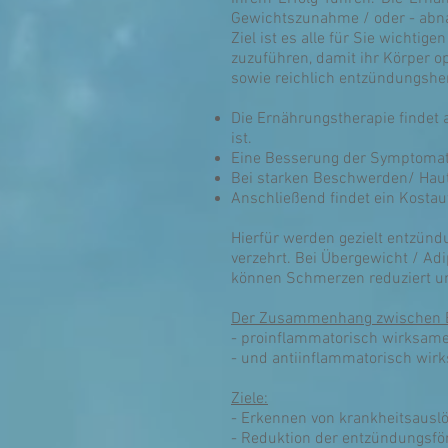
Gewichtszunahme / oder - ab
Ziel ist es alle für Sie wichti
zuzuführen, damit ihr Körper o
sowie reichlich entzündungsh
Die Ernährungstherapie findet a
ist.
Eine Besserung der Symptomatik
Bei starken Beschwerden/ Haut
Anschließend findet ein Kostauf
Hierfür werden gezielt entzün
verzehrt. Bei Übergewicht / A
können Schmerzen reduziert u
Der Zusammenhang zwischen Er
- proinflammatorisch wirksame
- und antiinflammatorisch wir
Ziele:
- Erkennen von krankheitsausl
- Reduktion der entzündungsfö