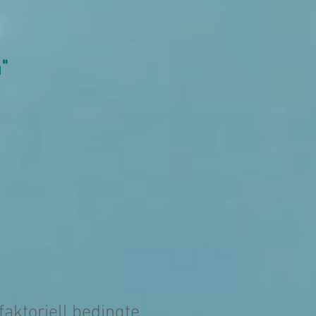
"
faktoriell bedingte