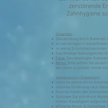
zerstörende E
Zahnhygiene sc
Ursachen:
Säurebildung durch Bakterien (
zu viel kariogen (= kariesförd
zu wenig Schutzmechanismen li
Säurehaltige Nahrungsmittel f
Folge:
Säurebedingter Substanz
Merke:
Bitte achten Sie darauf 
die Zähne zu putzen, immer ein
Vorbeugung (= Prävention):
jährliche zahnärztliche Kontroll
Gesunde Ernährung nach indi
Fluoride härten den Zahnschmel
Schützen Sie sich durch Mundsp
trinken, Kautätigkeit aufgrund e
effiziente Mund- & Zahnpflege 3