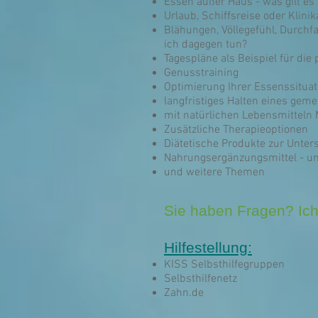
Essen außer Haus - was gilt es
Urlaub, Schiffsreise oder Klinik
Blähungen, Völlegefühl, Durchf
ich dagegen tun?
Tagespläne als Beispiel für die
Genusstraining
Optimierung Ihrer Essenssituat
langfristiges Halten eines gem
mit natürlichen Lebensmitteln
Zusätzliche Therapieoptionen
Diätetische Produkte zur Unter
Nahrungsergänzungsmittel - un
und weitere Themen
Sie haben Fragen? Ich
Hilfestellung:
KISS Selbsthilfegruppen
Selbsthilfenetz
Zahn.de