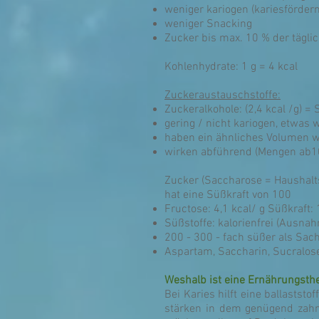
weniger kariogen (kariesförder
weniger Snacking
Zucker bis max. 10 % der tägli
Kohlenhydrate: 1 g = 4 kcal
Zuckeraustauschstoffe:
Zuckeralkohole: (2,4 kcal /g) = So
gering / nicht kariogen, etwas
haben ein ähnliches Volumen w
wirken abführend (Mengen ab10
Zucker (Saccharose = Haushalt
hat eine Süßkraft von 100
Fructose: 4,1 kcal/ g Süßkraft:
Süßstoffe: kalorienfrei (Ausn
200 - 300 - fach süßer als Sac
Aspartam, Saccharin, Sucralose
Weshalb ist eine Ernährungsthe
Bei Karies hilft eine ballastst
stärken in dem genügend zahn