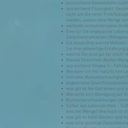
ausreichend Ballaststoffe zuführ
ausreichend Flüssigkeit: Gesam
nicht um die reine Trinkflüssig
werden, sodass eine Menge von ca
wertvolle antikanzerogene (kre
Eine für Sie angepasste Leben
Zwischenmahlzeiten, Mittages
Sie essen Ihre warme Mahlzeit g
Sie Ihre vollwertige Ernährung 
welche Öle sind gut für mich
Wieviel Streichfett (Butter/Ma
ausreichend Omgea-3 - Fettsäu
Wie kann ich mit natürlichen 
sinnvolle Mahlzeitenhäufigkeit 
angestrebte Gewichtsstabilisie
was gilt es bei Getränken und 
Wie wirkt sich Bewegung auf I
Blutzuckerschwankungen verm
Süßen von Lebensmitteln - Süß
welcher Menge? Wie hoch ist di
was gilt es beim Backen und K
was sind günstige Zwischenmah