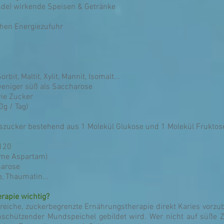
nde) wirkende Speisen & Getränke
chen Energiezufuhr
rbit, Maltit, Xylit, Mannit, Isomalt...
 weniger süß als Saccharose
ie Zucker
g / Tag)
szucker bestehend aus 1 Molekül Glukose und 1 Molekül Fruktos
 120
ahme Aspartam)
harose
, Thaumatin...
rapie wichtig?
offreiche, zuckerbegrenzte Ernährungstherapie direkt Karies vorz
schützender Mundspeichel gebildet wird. Wer nicht auf süße 