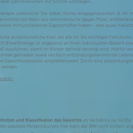
mit dem Zahnmännchen mit Schirm umsteigen.
herapie unterstützt Sie dabei, Karies entgegenzuwirken & Ihr 
nsmittel von Natur aus antimykotische (gegen Pilze), antibakteriel
 sowie immunstärkende Eigenschaften haben - also quasi natürlich
mliche antientzündliche Kost, die alle für Sie wichtigen Fettsäure
eiß (Eiweißmenge ist angepasst an Ihren individuellen Bedarf) so
ß zuzuführen, damit ihr Körper optimal versorgt wird. Hierfür we
mittel gemieden sowie reichlich entzündungshemmende Lebensmi
eine Gewichtsreduktion empfehlenswert. Durch eine entzündung
t werden.
stärkt:
finition und Klassifikation des Gewichts
im Verhältnis zur Größe.
ten spezielle Perzentilkurven, hier kann der BMI nicht einfach a