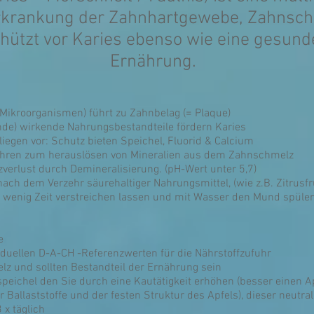
rkrankung der Zahnhartgewebe, Zahnsch
hützt vor Karies ebenso wie eine gesu
Ernährung.
Mikroorganismen) führt zu Zahnbelag (= Plaque)
ernde) wirkende Nahrungsbestandteile fördern Karies
egen vor: Schutz bieten Speichel, Fluorid & Calcium
ühren zum herauslösen von Mineralien aus dem Zahnschmelz
verlust durch Demineralisierung. (pH-Wert unter 5,7)
nach dem Verzehr säurehaltiger Nahrungsmittel, (wie z.B. Zitrusfrü
 wenig Zeit verstreichen lassen und mit Wasser den Mund spülen
e
viduellen D-A-CH -Referenzwerten für die Nährstoffzufuhr
z und sollten Bestandteil der Ernährung sein
eichel den Sie durch eine Kautätigkeit erhöhen (besser einen Apf
r Ballaststoffe und der festen Struktur des Apfels), dieser neutra
 x täglich