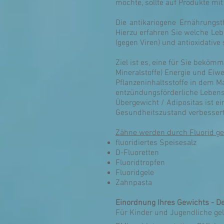
möchte, sollte auf Produkte 
Die antikariogene Ernährungst
Hierzu erfahren Sie welche Lebe
(gegen Viren) und antioxidative
Ziel ist es, eine für Sie beköm
Mineralstoffe) Energie und Eiw
Pflanzeninhaltsstoffe in dem Ma
entzündungsförderliche Lebens
Übergewicht / Adipositas ist 
Gesundheitszustand verbesser
Zähne werden durch Fluorid ge
fluoridiertes Speisesalz
D-Fluoretten
Fluoridtropfen
Fluoridgele
Zahnpasta
Einordnung Ihres Gewichts - De
Für Kinder und Jugendliche gel