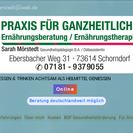
erstedt@web.de
ESSEN & TRINKEN ACHTSAM ALS HEILMITTEL GENIESSEN
ESSEN & TRINKEN ACHTSAM ALS HEILMITTEL GENIESSEN
Online
Beratung deutschlandweit möglich
rfahrungen
Über mich
Kosten
BGF Gesundheitsförderung
Für Ärz