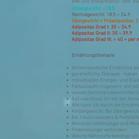
BMI und Interpretation: BMI: b
Untergewicht: <18,5
Normalgewicht: 18,5 – 24.9
Übergewicht = Präadipositas: 2
Adipositas Grad I: 30 – 34.9
Adipositas Grad II: 35 – 39.9
Adipositas Grad III: > 40 = per
Ernährungstherapie
Antientzündliche Ernährung als
ganzheitliche Therapie - haben
Individuellen Energie- und Eiw
Fettauswahl insgesamt, wie soll
wieviel tierische Lebensmittel 
Auf was muss ich bei der Auswa
Wie kann ich durch die Ernäh
Körpergewicht: Bei Übergewicht
Bei Insulinresistenz & Fettsto
Mikronährstoffmangel und Mine
Proteinmangel verhindern
Welche Nährstoffe benötige ich