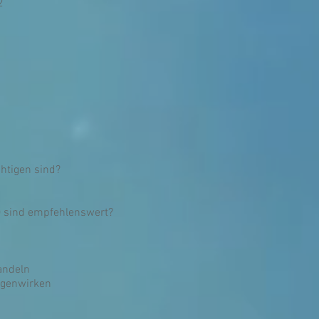
2
chtigen sind?
r) sind empfehlenswert?
andeln
egenwirken