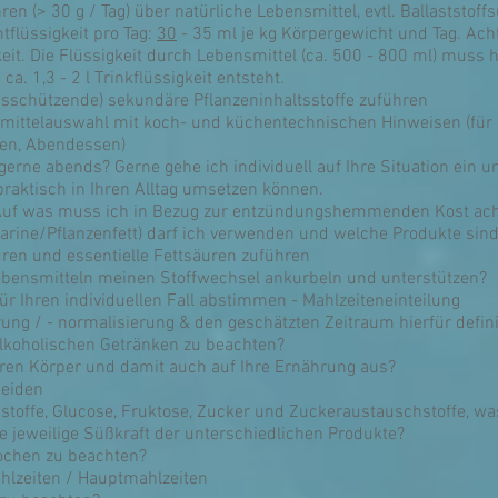
en (> 30 g / Tag) über natürliche Lebensmittel, evtl. Ballaststoffs
tflüssigkeit pro Tag:
30
- 35 ml je kg Körpergewicht und Tag. Ach
keit. Die Flüssigkeit durch Lebensmittel (ca. 500 - 800 ml) muss
. 1,3 - 2 l Trinkflüssigkeit entsteht.
bsschützende) sekundäre Pflanzeninhaltsstoffe zuführen
smittelauswahl mit koch- und küchentechnischen Hinweisen (für 
sen, Abendessen)
erne abends? Gerne gehe ich individuell auf Ihre Situation ein un
praktisch in Ihren Alltag umsetzen können.
? Auf was muss ich in Bezug zur entzündungshemmenden Kost ac
rgarine/Pflanzenfett) darf ich verwenden und welche Produkte si
ren und essentielle Fettsäuren zuführen
Lebensmitteln meinen Stoffwechsel ankurbeln und unterstützen?
für Ihren individuellen Fall abstimmen - Mahlzeiteneinteilung
rung / - normalisierung & den geschätzten Zeitraum hierfür defin
alkoholischen Getränken zu beachten?
hren Körper und damit auch auf Ihre Ernährung aus?
eiden
stoffe, Glucose, Fruktose, Zucker und Zuckeraustauschstoffe, w
e jeweilige Süßkraft der unterschiedlichen Produkte?
ochen zu beachten?
lzeiten / Hauptmahlzeiten