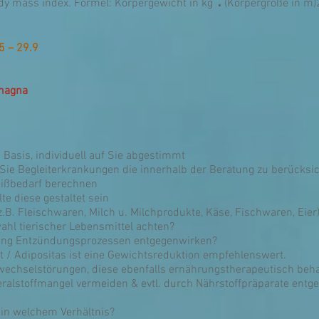
:
ody mass index. Formel: Körpergewicht in kg
(Körpergröße in m)
5 – 29.9
 magna
 Basis, individuell auf Sie abgestimmt
 Sie Begleiterkrankungen die innerhalb der Beratung zu berücksi
eißbedarf berechnen
te diese gestaltet sein
(z.B. Fleischwaren, Milch u. Milchprodukte, Käse, Fischwaren, Eie
hl tierischer Lebensmittel achten?
rung Entzündungsprozessen entgegenwirken?
 / Adipositas ist eine Gewichtsreduktion empfehlenswert.
ffwechselstörungen, diese ebenfalls ernährungstherapeutisch beh
ralstoffmangel vermeiden & evtl. durch Nährstoffpräparate entg
 in welchem Verhältnis?