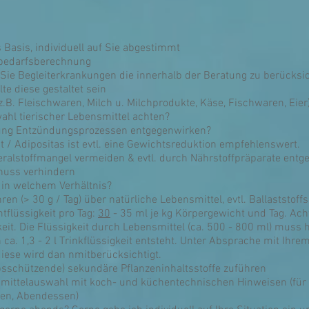
 Basis, individuell auf Sie abgestimmt
inbedarfsberechnung
 Sie Begleiterkrankungen die innerhalb der Beratung zu berücksi
te diese gestaltet sein
(z.B. Fleischwaren, Milch u. Milchprodukte, Käse, Fischwaren, Ei
ahl tierischer Lebensmittel achten?
rung Entzündungsprozessen entgegenwirken?
 / Adipositas ist evtl. eine Gewichtsreduktion empfehlenswert.
ralstoffmangel vermeiden & evtl. durch Nährstoffpräparate ent
huss verhindern
 in welchem Verhältnis?
en (> 30 g / Tag) über natürliche Lebensmittel, evtl. Ballaststoff
tflüssigkeit pro Tag:
30
- 35 ml je kg Körpergewicht und Tag. Ach
gkeit. Die Flüssigkeit durch Lebensmittel (ca. 500 - 800 ml) muss
. 1,3 - 2 l Trinkflüssigkeit entsteht. Unter Absprache mit Ihrem A
diese wird dan nmitberücksichtigt.
bsschützende) sekundäre Pflanzeninhaltsstoffe zuführen
smittelauswahl mit koch- und küchentechnischen Hinweisen (für
sen, Abendessen)