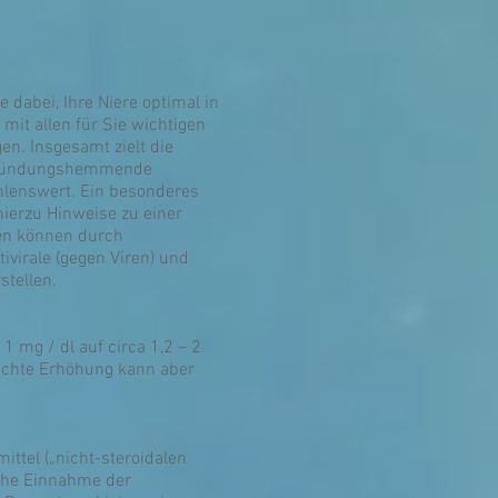
 dabei, Ihre Niere optimal in
mit allen für Sie wichtigen
en. Insgesamt zielt die
entzündungshemmende
ehlenswert. Ein besonderes
hierzu Hinweise zu einer
ken können durch
tivirale (gegen Viren) und
stellen.
 mg / dl auf circa 1,2 – 2
eichte Erhöhung kann aber
ttel („nicht-steroidalen
iche Einnahme der