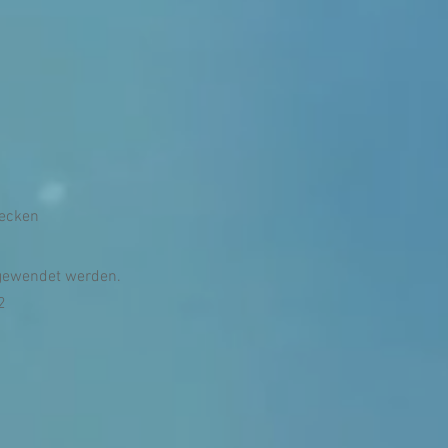
becken
angewendet werden.
2