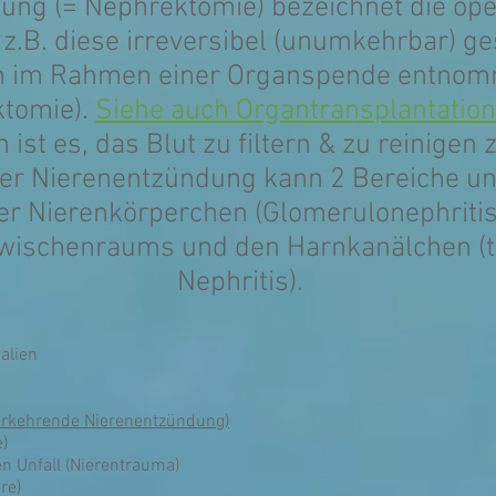
nung (= Nephrektomie) bezeichnet die ope
z.B. diese irreversibel (unumkehrbar) ges
ch im Rahmen einer Organspende entnom
tomie).
Siehe auch Organtransplantation
ist es, das Blut zu filtern & zu reinigen 
ner Nierenentzündung kann 2 Bereiche un
r Nierenkörperchen (Glomerulonephritis
ischenraums und den Harnkanälchen (tu
Nephritis).
alien
derkehrende Nierenentzündung)
)
en Unfall (Nierentrauma)
re)