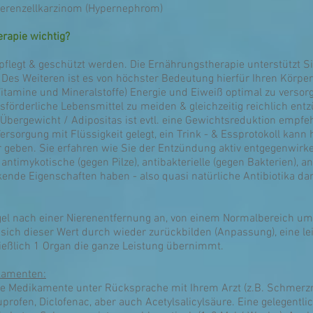
ierenzellkarzinom (Hypernephrom)
rapie wichtig?
flegt & geschützt werden. Die Ernährungstherapie unterstützt Sie
 Des Weiteren ist es von höchster Bedeutung hierfür Ihren Körper 
itamine und Mineralstoffe) Energie und Eiweiß optimal zu versorg
sförderliche Lebensmittel zu meiden & gleichzeitig reichlich 
 Übergewicht / Adipositas ist evtl. eine Gewichtsreduktion empf
sorgung mit Flüssigkeit gelegt, ein Trink - & Essprotokoll kann 
 geben. Sie erfahren wie Sie der Entzündung aktiv entgegenwir
ntimykotische (gegen Pilze), antibakterielle (gegen Bakterien), an
ende Eigenschaften haben - also quasi natürliche Antibiotika dar
egel nach einer Nierenentfernung an, von einem Normalbereich um 1
n sich dieser Wert durch wieder zurückbilden (Anpassung), eine l
ließlich 1 Organ die ganze Leistung übernimmt.
kamenten:
e Medikamente unter Rücksprache mit Ihrem Arzt (z.B. Schmerzmi
uprofen, Diclofenac, aber auch Acetylsalicylsäure. Eine gelegentl