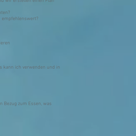
d wir erstellen einen Plan
hten?
nd empfehlenswert?
ieren
as kann ich verwenden und in
 in Bezug zum Essen, was