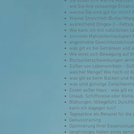
Sie essen Ihre warme Mahlzeit g
wie Sie Ihre vollwertige Ernähr
welche Öle sind gut für mich
Wieviel Streichfett (Butter/Ma
ausreichend Omgea-3 - Fettsäu
Wie kann ich mit natürlichen 
sinnvolle Mahlzeitenhäufigkeit 
angestrebte Gewichtsstabilisie
was gilt es bei Getränken und 
Wie wirkt sich Bewegung auf I
Blutzuckerschwankungen verm
Süßen von Lebensmitteln - Süß
welcher Menge? Wie hoch ist di
was gilt es beim Backen und K
was sind günstige Zwischenma
Essen außer Haus - was gilt es
Urlaub, Schiffsreise oder Klinik
Blähungen, Völlegefühl, Durchf
kann ich dagegen tun?
Tagespläne als Beispiel für die
Genusstraining
Optimierung Ihrer Essenssituat
langfristiges Halten eines gem