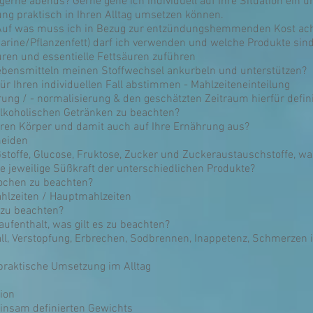
erne abends? Gerne gehe ich individuell auf Ihre Situation ein un
ung praktisch in Ihren Alltag umsetzen können.
? Auf was muss ich in Bezug zur entzündungshemmenden Kost ac
rgarine/Pflanzenfett) darf ich verwenden und welche Produkte si
ren und essentielle Fettsäuren zuführen
Lebensmitteln meinen Stoffwechsel ankurbeln und unterstützen?
für Ihren individuellen Fall abstimmen - Mahlzeiteneinteilung
rung / - normalisierung & den geschätzten Zeitraum hierfür defin
alkoholischen Getränken zu beachten?
hren Körper und damit auch auf Ihre Ernährung aus?
eiden
stoffe, Glucose, Fruktose, Zucker und Zuckeraustauschstoffe, w
e jeweilige Süßkraft der unterschiedlichen Produkte?
ochen zu beachten?
hlzeiten / Hauptmahlzeiten
 zu beachten?
aufenthalt, was gilt es zu beachten?
all, Verstopfung, Erbrechen, Sodbrennen, Inappetenz, Schmerzen
 praktische Umsetzung im Alltag
ion
einsam definierten Gewichts