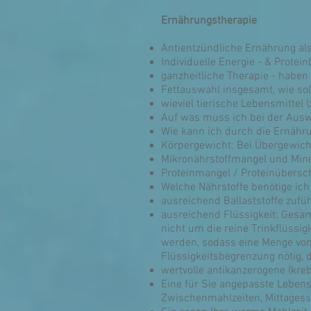
Ernährungstherapie
Antientzündliche Ernährung als
Individuelle Energie - & Prote
ganzheitliche Therapie - haben
Fettauswahl insgesamt, wie soll
wieviel tierische Lebensmittel 
Auf was muss ich bei der Ausw
Wie kann ich durch die Ernäh
Körpergewicht: Bei Übergewicht
Mikronährstoffmangel und Mine
Proteinmangel / Proteinübersc
Welche Nährstoffe benötige ich
ausreichend Ballaststoffe zuführ
ausreichend Flüssigkeit: Gesam
nicht um die reine Trinkflüssi
werden, sodass eine Menge von ca
Flüssigkeitsbegrenzung nötig, 
wertvolle antikanzerogene (kre
Eine für Sie angepasste Leben
Zwischenmahlzeiten, Mittages