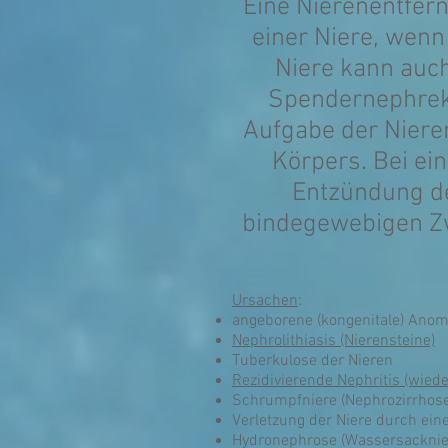
Eine Nierenentfer
einer Niere, wenn 
Niere kann au
Spendernephrek
Aufgabe der Nieren 
Körpers. Bei ei
Entzündung de
bindegewebigen Zw
Ursachen
:
angeborene (kongenitale) Anom
Nephrolithiasis (Nierensteine)
Tuberkulose der Nieren
Rezidivierende Nephritis (wie
Schrumpfniere (Nephrozirrhose
Verletzung der Niere durch ein
Hydronephrose (Wassersacknie