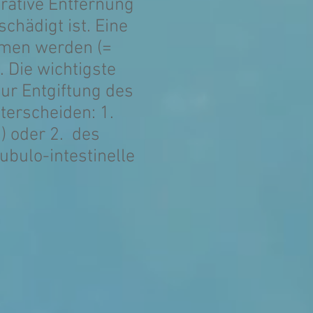
rative Entfernung
chädigt ist. Eine
men werden (=
. Die wichtigste
zur Entgiftung des
terscheiden: 1.
) oder 2. des
bulo-intestinelle