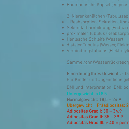
Baumannsche Kapsel (engmaschi
2) Nierenkanälchen (Tubulusap
– Reabsorption, Sekretion, Kon
Sekundärharnbildung (Endharn
proximaler Tubulus (Reabsorptio
Henlesche Schleife (Wasser)
distaler Tubulus (Wasser, Elektr
Verbindungstubulus (Elektrolyt
Sammelrohr
(Wasserrückresor
Einordnung Ihres Gewichts - De
Für Kinder und Jugendliche gel
BMI und Interpretation: BMI: b
Untergewicht: <18,5
Normalgewicht: 18,5 – 24.9
Übergewicht = Präadipositas: 2
Adipositas Grad I: 30 – 34.9
Adipositas Grad II: 35 – 39.9
Adipositas Grad III: > 40 = per