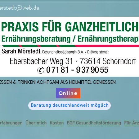
erstedt@web.de
ESSEN & TRINKEN ACHTSAM ALS HEILMITTEL GENIESSEN
ESSEN & TRINKEN ACHTSAM ALS HEILMITTEL GENIESSEN
Online
Beratung deutschlandweit möglich
rfahrungen
Über mich
Kosten
BGF Gesundheitsförderung
Für Ärz