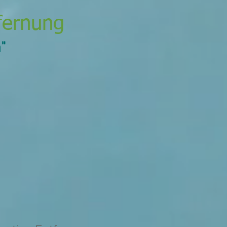
fernung
"