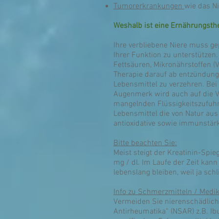
Tumorerkrankungen
wie das N
Weshalb ist eine Ernährungsthe
Ihre verbliebene Niere muss gep
Ihrer Funktion zu unterstützen.
Fettsäuren, Mikronährstoffen (V
Therapie darauf ab entzündung
Lebensmittel zu verzehren. Bei
Augenmerk wird auch auf die Ver
mangelnden Flüssigkeitszufuhr
Lebensmittel die von Natur aus a
antioxidative sowie immunstärk
Bitte beachten Sie:
Meist steigt der Kreatinin-Spi
mg / dl. Im Laufe der Zeit kan
lebenslang bleiben, weil ja sch
Info zu Schmerzmitteln / Medi
Vermeiden Sie nierenschädlich
Antirheumatika“ (NSAR) z.B. Ib