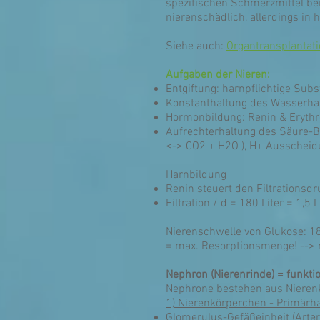
spezifischen Schmerzmittel be
nierenschädlich, allerdings in
Siehe auch:
Organtransplantat
Aufgaben der Nieren:
Entgiftung: harnpflichtige Sub
Konstanthaltung des Wasserhau
Hormonbildung: Renin & Erythrop
Aufrechterhaltung des Säure-B
<-> CO2 + H2O ), H+ Ausscheid
Harnbildung
Renin steuert den Filtrationsd
Filtration / d = 180 Liter = 1,5 L
Nierenschwelle von Glukose:
18
= max. Resorptionsmenge! --> m
Nephron (Nierenrinde) = funktio
Nephrone bestehen aus Nieren
1) Nierenkörperchen - Primär
Glomerulus-Gefäßeinheit (Arterie