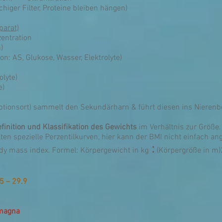
ger Filter, Proteine bleiben hängen)
parat)
zentration
)
n: AS, Glukose, Wasser, Elektrolyte)
olyte)
e)
ptionsort) sammelt den Sekundärharn & führt diesen ins Nieren
finition und Klassifikation des Gewichts
im Verhältnis zur Größe.
ten spezielle Perzentilkurven, hier kann der BMI nicht einfach 
:
ody mass index. Formel: Körpergewicht in kg
(Körpergröße in m)
5 – 29.9
 magna