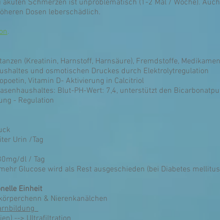
i akuten Schmerzen ist unproblematisch (1-2 Mal / Woche). Auch
 höheren Dosen leberschädlich.
ion
.
stanzen (Kreatinin, Harnstoff, Harnsäure), Fremdstoffe, Medikamen
shaltes und osmotischen Druckes durch Elektrolytregulation
oetin, Vitamin D- Aktivierung in Calcitriol
asenhaushaltes: Blut-PH-Wert: 7,4, unterstützt den Bicarbonatp
ung - Regulation
ruck
iter Urin /Tag
0mg/dl / Tag
ehr Glucose wird als Rest ausgeschieden (bei Diabetes mellitus
nelle Einheit
körperchenn & Nierenkanälchen
harnbildung
n) --> Ultrafiltration