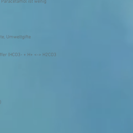
 Paracetamol ist wenig
te, Umweltgifte
uffer (HCO3- + H+ <-> H2CO3
)