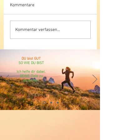
Kommentare
Warum
Übergewicht reduz
Kommentar verfassen...
Ernährungstherapie bei
- Ernährungsthera
Essstörungen so wichtig
nutzen
ist
DU bist GUT
SO WIE DU BIST
Ich helfe dir dabei,
DEINE Ziele zu
erreichen.