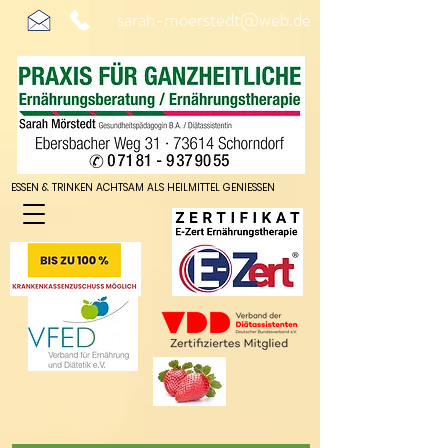
sarah-moerstedt@web.de
ESSEN & TRINKEN ACHTSAM ALS HEILMITTEL GENIESSEN
ESSEN & TRINKEN ACHTSAM ALS HEILMITTEL GENIESSEN