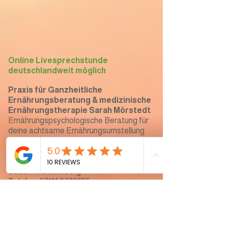
Online Livesprechstunde
deutschlandweit möglich
Praxis für Ganzheitliche
Ernährungsberatung & medizinische
Ernährungstherapie Sarah Mörstedt
Ernährungspsychologische Beratung für
deine achtsame Ernährungsumstellung
Praxisstandort:
Ebersbacher Weg 31, 73614 Schorndorf,
Baden Württemberg
Telefon: 07181 9379055
Mailadresse: sarah-moerstedt@web.de
Ich freue mich jetzt schon riesig darauf
dich unterstützen zu dürfen!