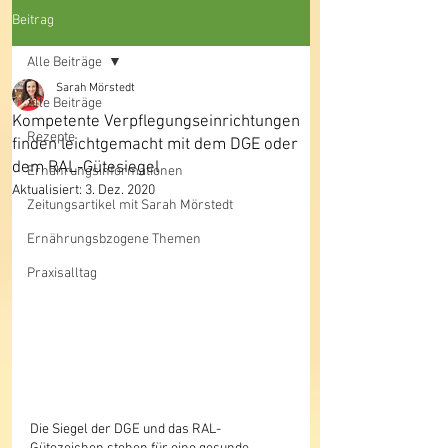
Online
Beitrag
Beratung deutschlandweit möglich
Alle Beiträge
Sarah Mörstedt
Alle Beiträge
Kompetente Verpflegungseinrichtungen
Rezepte
finden leichtgemacht mit dem DGE oder
dem RAL-Gütesiegel
Ernährungsinformationen
Aktualisiert:
3. Dez. 2020
Zeitungsartikel mit Sarah Mörstedt
Ernährungsbzogene Themen
Praxisalltag
Die Siegel der DGE und das RAL-