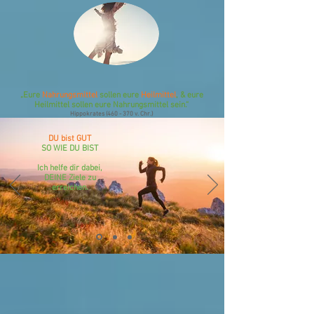
„Eure
Nahrungsmittel
sollen eure
Heilmittel
, & eure
Heilmittel sollen eure Nahrungsmittel sein.“
Hippokrates (460 - 370 v. Chr.)
DU bist GUT
SO WIE DU BIST
Ich helfe dir dabei,
DEINE Ziele zu
erreichen.